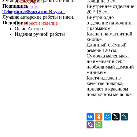
Лучшие авторские работы и идеи.
Толщина 3 см.
Аксессуары
Подпишись
Внутреннее отделение
Украшения
Telegram "Фантазия Вкуса"
20 * 15 см.
Сувениры
Лучшие авторские работы и идеи.
Внутри одно
Подарки
Подпишись
отделение на молнии,
Приобрести изделие
с карманом.
Офис Автора
Клапан на магнитной
Изделия ручной работы
кнопке.
Длинный съёмный
ремень 120 см.
Сумочка маленькая,
но вмещает в себя
необходимый дамский
минимум.
Клатч идеален в
качестве подарка,
приедет в красивом
подарочном мешочке.