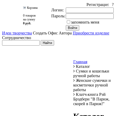
Регистрация ?
Корзина
Логин:
0 товаров
Пароль:
на сумму
запомнить меня
0 руб.
Идеи творчества
Создать Офис Автора
Приобрести изделие
Сотрудничество
Главная
Каталог
Сумки и кошельки
ручной работы
Женские сумочки и
косметички ручной
работы
Клатч-книга Рэй
Брэдбери "В Париж,
скорей в Париж!"