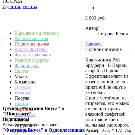
ПОСУДА
Идеи творчества
3 000 руб.
Автор:
Украшения для волос
Петрова Юлия
Расписные часы
Заказать
Пушистая пряжа
Полное описание
Кукла-шкатулка
Футляр для очков
Клатч-книга Рэй
Резьба по дереву
Брэдбери "В Париж,
Флористика
скорей в Париж!"
Цветы
Эффектный клатч из
Мыло
качественной, очень
Косметика
приятной на ощупь
Одежда
эко кожи.
Из кожи
Принт устойчив, не
Посуда
стирается, его можно
Панно
Группа "Фантазия Вкуса" в
смело протирать
Картины
"ВКонтакте"
влажной салфеткой
Открытки
Подпишись!
или тряпочкой с
Куклы
Все самое интересное здесь.
мыльным раствором.
Игрушки
"Фантазия Вкуса" в Одноклассниках
Размер: 22.5 * 17.5 см,
Для дома