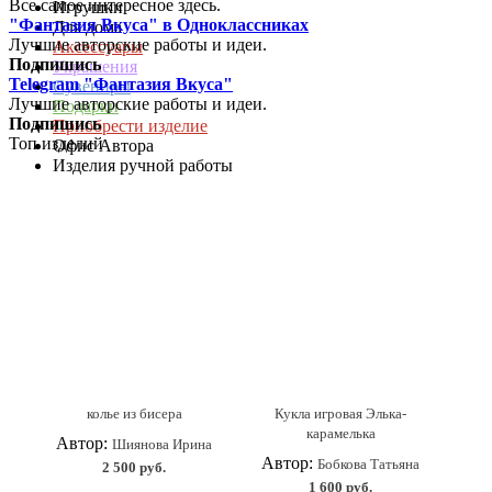
Все самое интересное здесь.
Игрушки
"Фантазия Вкуса" в Одноклассниках
Для дома
Лучшие авторские работы и идеи.
Аксессуары
Подпишись
Украшения
Telegram "Фантазия Вкуса"
Сувениры
Лучшие авторские работы и идеи.
Подарки
Подпишись
Приобрести изделие
Топ изделий
Офис Автора
Изделия ручной работы
колье из бисера
Кукла игровая Элька-
карамелька
Автор:
Шиянова Ирина
Автор:
Бобкова Татьяна
2 500 руб.
1 600 руб.