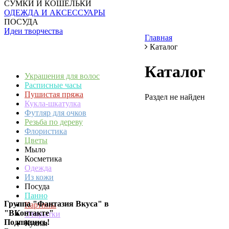
СУМКИ И КОШЕЛЬКИ
ОДЕЖДА И АКСЕССУАРЫ
ПОСУДА
Идеи творчества
Главная
Каталог
Каталог
Украшения для волос
Расписные часы
Пушистая пряжа
Раздел не найден
Кукла-шкатулка
Футляр для очков
Резьба по дереву
Флористика
Цветы
Мыло
Косметика
Одежда
Из кожи
Посуда
Панно
Группа "Фантазия Вкуса" в
Картины
"ВКонтакте"
Открытки
Подпишись!
Куклы