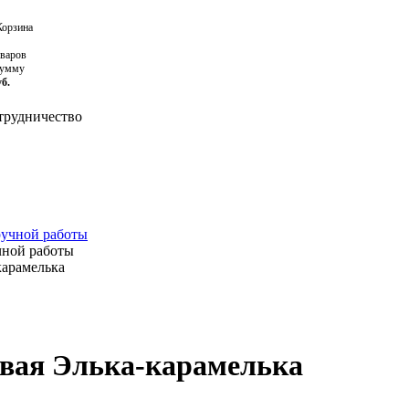
орзина
оваров
сумму
уб.
рудничество
ручной работы
чной работы
карамелька
овая Элька-карамелька