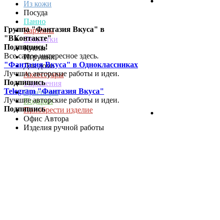
Из кожи
Посуда
Панно
Группа "Фантазия Вкуса" в
Картины
"ВКонтакте"
Открытки
Подпишись!
Куклы
Все самое интересное здесь.
Игрушки
"Фантазия Вкуса" в Одноклассниках
Для дома
Лучшие авторские работы и идеи.
Аксессуары
Подпишись
Украшения
Telegram "Фантазия Вкуса"
Сувениры
Лучшие авторские работы и идеи.
Подарки
Подпишись
Приобрести изделие
Офис Автора
Изделия ручной работы