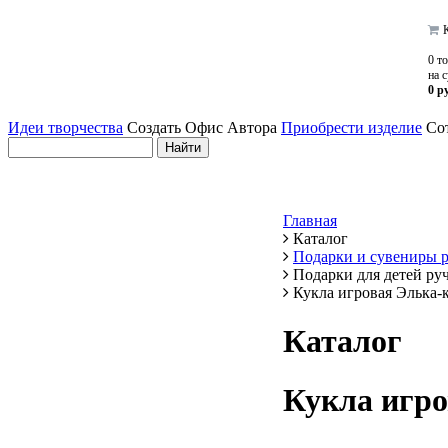
К
0 т
на 
0 р
Идеи творчества
Создать Офис Автора
Приобрести изделие
Сот
Главная
Каталог
Подарки и сувениры 
Подарки для детей ру
Кукла игровая Элька-
Каталог
Кукла игр