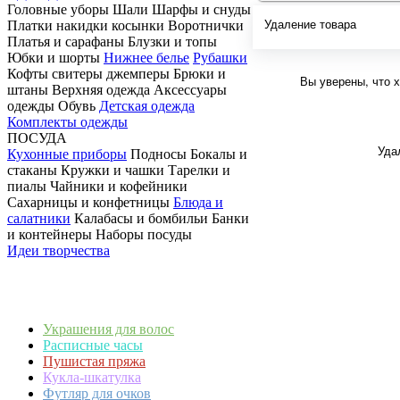
Головные уборы Шали Шарфы и снуды
Удаление товара
Платки накидки косынки Воротнички
Платья и сарафаны Блузки и топы
Юбки и шорты
Нижнее белье
Рубашки
Кофты свитеры джемперы Брюки и
Вы уверены, что 
штаны Верхняя одежда Аксессуары
одежды Обувь
Детская одежда
Комплекты одежды
ПОСУДА
Уда
Кухонные приборы
Подносы Бокалы и
стаканы Кружки и чашки Тарелки и
пиалы Чайники и кофейники
Сахарницы и конфетницы
Блюда и
салатники
Калабасы и бомбильи Банки
и контейнеры Наборы посуды
Идеи творчества
Украшения для волос
Расписные часы
Пушистая пряжа
Кукла-шкатулка
Футляр для очков