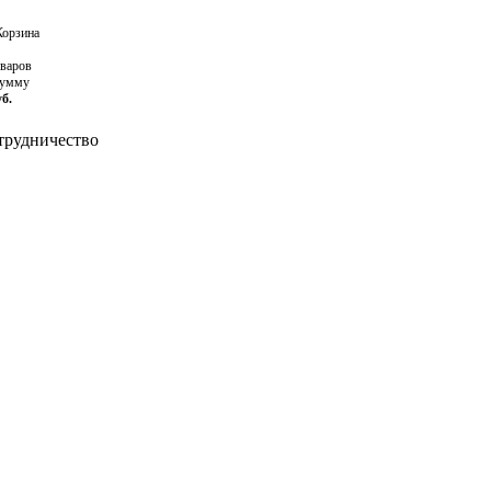
орзина
оваров
сумму
уб.
рудничество