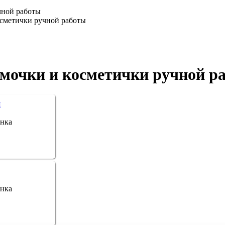
чной работы
осметички ручной работы
мочки и косметички ручной р
я
енка
енка