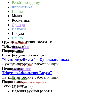
Резьба по дереву
Флористика
Цветы
Мыло
Косметика
Одежда
Из кожи
Посуда
Панно
Группа "Фантазия Вкуса" в
Картины
"ВКонтакте"
Открытки
Подпишись!
Куклы
Все самое интересное здесь.
Игрушки
"Фантазия Вкуса" в Одноклассниках
Для дома
Лучшие авторские работы и идеи.
Аксессуары
Подпишись
Украшения
Telegram "Фантазия Вкуса"
Сувениры
Лучшие авторские работы и идеи.
Подарки
Подпишись
Приобрести изделие
Топ изделий
Офис Автора
Изделия ручной работы