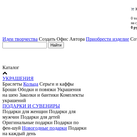
К
0 т
на 
0 р
Идеи творчества
Создать Офис Автора
Приобрести изделие
Сот
Каталог
УКРАШЕНИЯ
Браслеты
Кольца
Серьги и каффы
Броши Ободки и повязки Украшения
на шею Заколки и бантики Комплекты
украшений
ПОДАРКИ И СУВЕНИРЫ
Подарки для женщин Подарки для
мужчин Подарки для детей
Оригинальные подарки Подарки по
фен-шуй
Новогодные подарки
Подарки
на каждый день