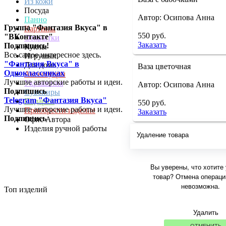
Из кожи
Посуда
Автор: Осипова Анна
Панно
Группа "Фантазия Вкуса" в
Картины
550 руб.
"ВКонтакте"
Открытки
Заказать
Подпишись!
Куклы
Все самое интересное здесь.
Игрушки
"Фантазия Вкуса" в
Для дома
Ваза цветочная
Одноклассниках
Аксессуары
Лучшие авторские работы и идеи.
Украшения
Автор: Осипова Анна
Подпишись
Сувениры
Telegram "Фантазия Вкуса"
Подарки
550 руб.
Лучшие авторские работы и идеи.
Приобрести изделие
Заказать
Подпишись
Офис Автора
Изделия ручной работы
Удаление товара
Вы уверены, что хотите
товар? Отмена операци
невозможна.
Топ изделий
Удалить
ОТМЕНИТЬ