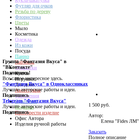
Кукла-шкатулка
Футляр для очков
Резьба по дереву
Флористика
Цветы
Мыло
Косметика
Одежда
Из кожи
Посуда
Панно
Группа "Фантазия Вкуса" в
Картины
"ВКонтакте"
Открытки
Подпишись!
Куклы
Все самое интересное здесь.
Игрушки
"Фантазия Вкуса" в Одноклассниках
Для дома
Лучшие авторские работы и идеи.
Аксессуары
Подпишись
Украшения
Telegram "Фантазия Вкуса"
Сувениры
1 500 руб.
Лучшие авторские работы и идеи.
Подарки
Подпишись
Приобрести изделие
Автор:
Офис Автора
Елена "Fides ЛМ"
Изделия ручной работы
Заказать
Полное описание