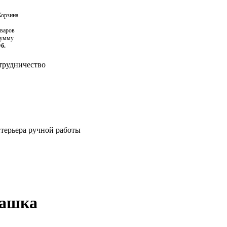
орзина
оваров
сумму
уб.
рудничество
нтерьера ручной работы
чашка