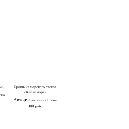
зы»
Брошь из морского стекла
«Капля моря»
ена
Автор:
Христинич Елена
300 руб.