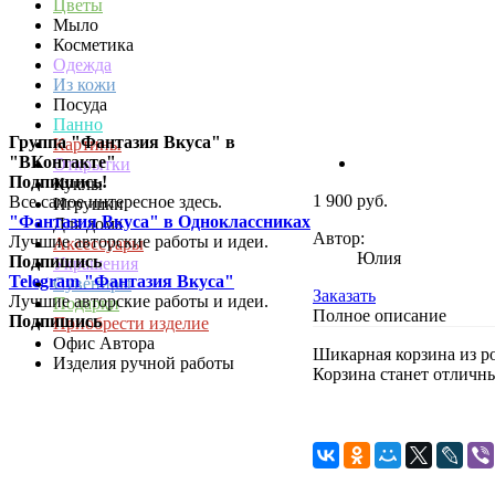
Цветы
Мыло
Косметика
Одежда
Из кожи
Посуда
Панно
Группа "Фантазия Вкуса" в
Картины
"ВКонтакте"
Открытки
Подпишись!
Куклы
1 900 руб.
Все самое интересное здесь.
Игрушки
"Фантазия Вкуса" в Одноклассниках
Для дома
Автор:
Лучшие авторские работы и идеи.
Аксессуары
Юлия
Подпишись
Украшения
Telegram "Фантазия Вкуса"
Сувениры
Заказать
Лучшие авторские работы и идеи.
Подарки
Полное описание
Подпишись
Приобрести изделие
Офис Автора
Шикарная корзина из ро
Изделия ручной работы
Корзина станет отличн