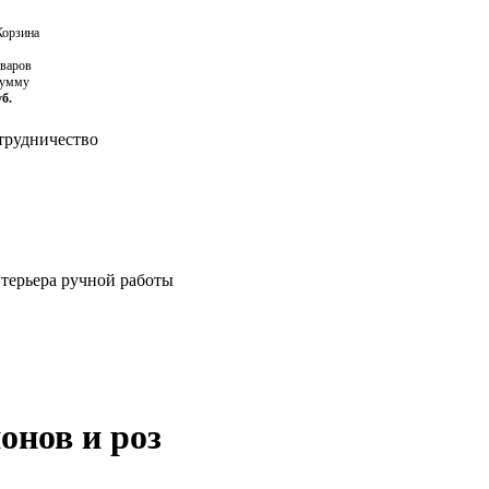
орзина
оваров
сумму
уб.
рудничество
нтерьера ручной работы
онов и роз