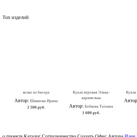
Топ изделий
колье из бисера
Кукла игровая Элька-
Кукла 
карамелька
Автор:
Авто
Шиянова Ирина
Автор:
Бобкова Татьяна
2 500 руб.
1 600 руб.
о проекте Каталог Сотрудничество Создать Офис Автора
Идеи 