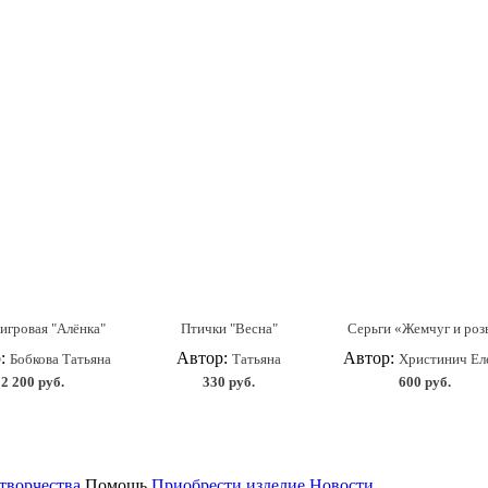
игровая "Алёнка"
Птички "Весна"
Серьги «Жемчуг и ро
р:
Автор:
Автор:
Бобкова Татьяна
Татьяна
Христинич Ел
2 200 руб.
330 руб.
600 руб.
творчества
Помощь
Приобрести изделие
Новости