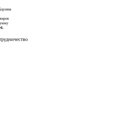
орзина
оваров
сумму
уб.
рудничество