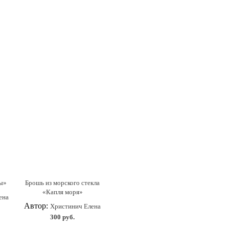
зы»
Брошь из морского стекла
«Капля моря»
ена
Автор:
Христинич Елена
300 руб.