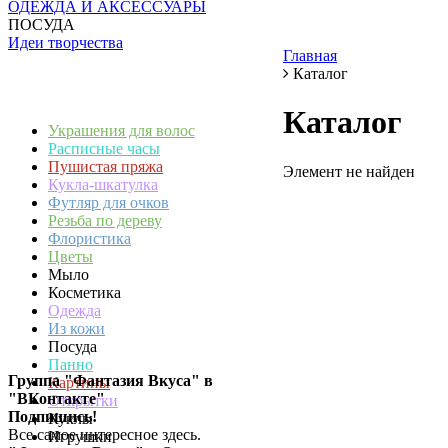
ОДЕЖДА И АКСЕССУАРЫ
ПОСУДА
Идеи творчества
Главная
Каталог
Каталог
Украшения для волос
Расписные часы
Пушистая пряжа
Элемент не найден
Кукла-шкатулка
Футляр для очков
Резьба по дереву
Флористика
Цветы
Мыло
Косметика
Одежда
Из кожи
Посуда
Панно
Группа "Фантазия Вкуса" в
Картины
"ВКонтакте"
Открытки
Подпишись!
Куклы
Все самое интересное здесь.
Игрушки