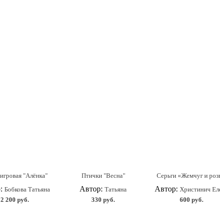
игровая "Алёнка"
Птички "Весна"
Серьги «Жемчуг и ро
р:
Автор:
Автор:
Бобкова Татьяна
Татьяна
Христинич Ел
2 200 руб.
330 руб.
600 руб.