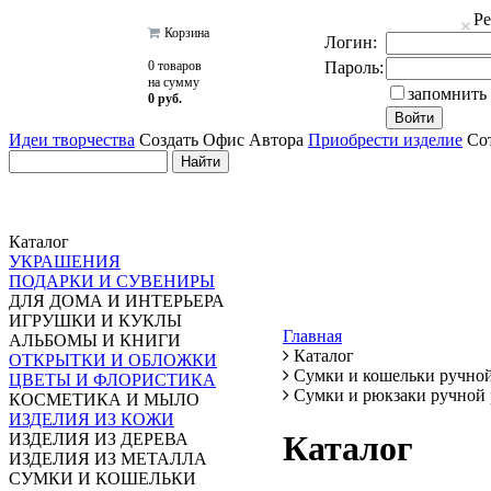
Р
Корзина
Логин:
0 товаров
Пароль:
на сумму
запомнить
0 руб.
Идеи творчества
Создать Офис Автора
Приобрести изделие
Сот
Каталог
УКРАШЕНИЯ
ПОДАРКИ И СУВЕНИРЫ
ДЛЯ ДОМА И ИНТЕРЬЕРА
ИГРУШКИ И КУКЛЫ
Главная
АЛЬБОМЫ И КНИГИ
Каталог
ОТКРЫТКИ И ОБЛОЖКИ
Сумки и кошельки ручно
ЦВЕТЫ И ФЛОРИСТИКА
Сумки и рюкзаки ручной
КОСМЕТИКА И МЫЛО
ИЗДЕЛИЯ ИЗ КОЖИ
Каталог
ИЗДЕЛИЯ ИЗ ДЕРЕВА
ИЗДЕЛИЯ ИЗ МЕТАЛЛА
СУМКИ И КОШЕЛЬКИ