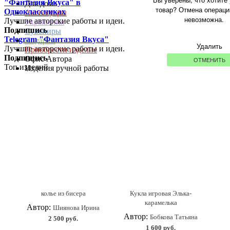
"Фантазия Вкуса" в
Для дома
товар? Отмена операци
Одноклассниках
Аксессуары
невозможна.
Лучшие авторские работы и идеи.
Украшения
Подпишись
Сувениры
Telegram "Фантазия Вкуса"
Подарки
Удалить
Лучшие авторские работы и идеи.
Приобрести изделие
Подпишись
Офис Автора
ОТМЕНИТЬ
Топ изделий
Изделия ручной работы
колье из бисера
Кукла игровая Элька-
карамелька
Автор:
Шиянова Ирина
Автор:
Бобкова Татьяна
2 500 руб.
1 600 руб.