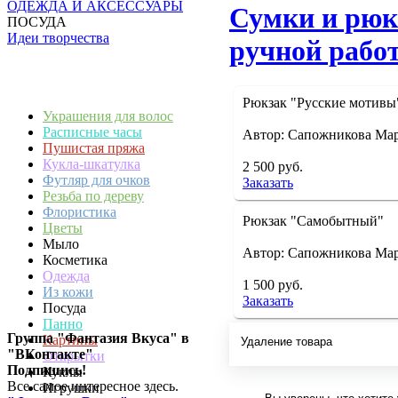
ОДЕЖДА И АКСЕССУАРЫ
Сумки и рюк
ПОСУДА
Идеи творчества
ручной рабо
Рюкзак "Русские мотивы
Украшения для волос
Расписные часы
Автор: Сапожникова Ма
Пушистая пряжа
Кукла-шкатулка
2 500 руб.
Футляр для очков
Заказать
Резьба по дереву
Флористика
Рюкзак "Самобытный"
Цветы
Мыло
Автор: Сапожникова Ма
Косметика
Одежда
1 500 руб.
Из кожи
Заказать
Посуда
Панно
Группа "Фантазия Вкуса" в
Картины
Удаление товара
"ВКонтакте"
Открытки
Подпишись!
Куклы
Все самое интересное здесь.
Игрушки
Вы уверены, что хотите