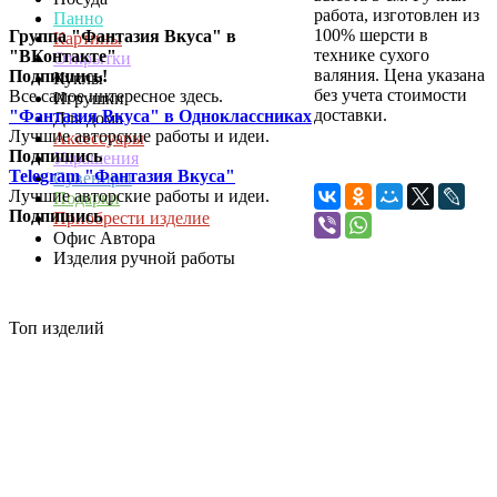
работа, изготовлен из
Панно
100% шерсти в
Группа "Фантазия Вкуса" в
Картины
технике сухого
"ВКонтакте"
Открытки
валяния. Цена указана
Подпишись!
Куклы
без учета стоимости
Все самое интересное здесь.
Игрушки
доставки.
"Фантазия Вкуса" в Одноклассниках
Для дома
Лучшие авторские работы и идеи.
Аксессуары
Подпишись
Украшения
Telegram "Фантазия Вкуса"
Сувениры
Лучшие авторские работы и идеи.
Подарки
Подпишись
Приобрести изделие
Офис Автора
Изделия ручной работы
Топ изделий