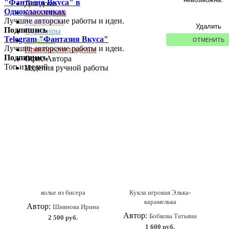
"Фантазия Вкуса" в
Для дома
Одноклассниках
Аксессуары
Лучшие авторские работы и идеи.
Украшения
Удалить
Подпишись
Сувениры
Telegram "Фантазия Вкуса"
ОТМЕНИТЬ
Подарки
Лучшие авторские работы и идеи.
Приобрести изделие
Подпишись
Офис Автора
Топ изделий
Изделия ручной работы
колье из бисера
Кукла игровая Элька-
карамелька
Автор:
Шиянова Ирина
Автор:
Бобкова Татьяна
2 500 руб.
1 600 руб.