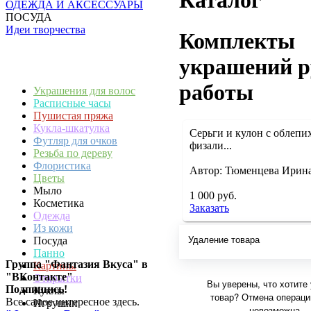
Каталог
ОДЕЖДА И АКСЕССУАРЫ
ПОСУДА
Идеи творчества
Комплекты
украшений р
работы
Украшения для волос
Расписные часы
Пушистая пряжа
Кукла-шкатулка
Серьги и кулон с облепи
Футляр для очков
физали...
Резьба по дереву
Флористика
Автор: Тюменцева Ирин
Цветы
Мыло
1 000 руб.
Косметика
Заказать
Одежда
Из кожи
Удаление товара
Посуда
Панно
Группа "Фантазия Вкуса" в
Картины
"ВКонтакте"
Открытки
Вы уверены, что хотите
Подпишись!
Куклы
товар? Отмена операци
Все самое интересное здесь.
Игрушки
невозможна.