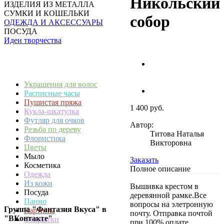
Никольский
ИЗДЕЛИЯ ИЗ МЕТАЛЛА
СУМКИ И КОШЕЛЬКИ
собор
ОДЕЖДА И АКСЕССУАРЫ
ПОСУДА
Идеи творчества
Украшения для волос
Расписные часы
Пушистая пряжа
1 400 руб.
Кукла-шкатулка
Футляр для очков
Автор:
Резьба по дереву
Титова Наталья
Флористика
Викторовна
Цветы
Мыло
Заказать
Косметика
Полное описание
Одежда
Из кожи
Вышивка крестом в
Посуда
деревянной рамке.Все
Панно
вопросы на элетронную
Группа "Фантазия Вкуса" в
Картины
почту. Отправка почтой
"ВКонтакте"
Открытки
при 100% оплате.