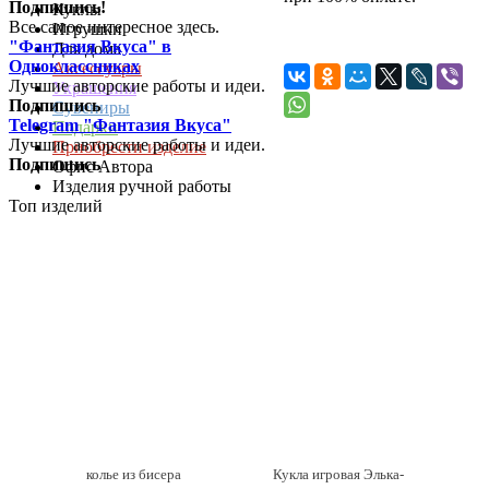
Подпишись!
Куклы
Все самое интересное здесь.
Игрушки
"Фантазия Вкуса" в
Для дома
Одноклассниках
Аксессуары
Лучшие авторские работы и идеи.
Украшения
Подпишись
Сувениры
Telegram "Фантазия Вкуса"
Подарки
Лучшие авторские работы и идеи.
Приобрести изделие
Подпишись
Офис Автора
Изделия ручной работы
Топ изделий
колье из бисера
Кукла игровая Элька-