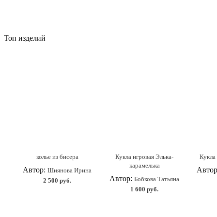
Топ изделий
колье из бисера
Кукла игровая Элька-
Кукла 
карамелька
Автор:
Авто
Шиянова Ирина
Автор:
Бобкова Татьяна
2 500 руб.
1 600 руб.