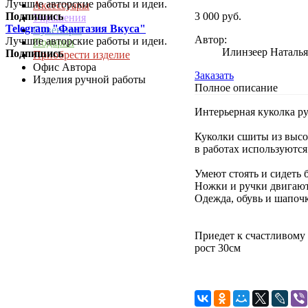
Лучшие авторские работы и идеи.
Аксессуары
3 000 руб.
Подпишись
Украшения
Telegram "Фантазия Вкуса"
Сувениры
Автор:
Лучшие авторские работы и идеи.
Подарки
Илинзеер Наталья
Подпишись
Приобрести изделие
Офис Автора
Заказать
Изделия ручной работы
Полное описание
Интерьерная куколка р
Куколки сшиты из высо
в работах используются
Умеют стоять и сидеть 
Ножки и ручки двигают
Одежда, обувь и шапоч
Приедет к счастливому
рост 30см