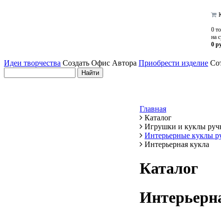
К
0 т
на 
0 р
Идеи творчества
Создать Офис Автора
Приобрести изделие
Сот
Главная
Каталог
Игрушки и куклы руч
Интерьерные куклы р
Интерьерная кукла
Каталог
Интерьерн