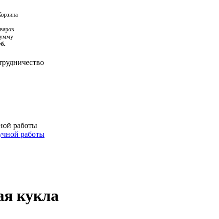
орзина
оваров
сумму
уб.
рудничество
ной работы
учной работы
ая кукла