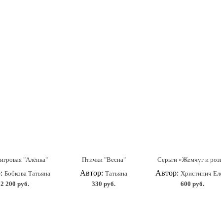
игровая "Алёнка"
Птички "Весна"
Серьги «Жемчуг и ро
р:
Автор:
Автор:
Бобкова Татьяна
Татьяна
Христинич Ел
2 200 руб.
330 руб.
600 руб.