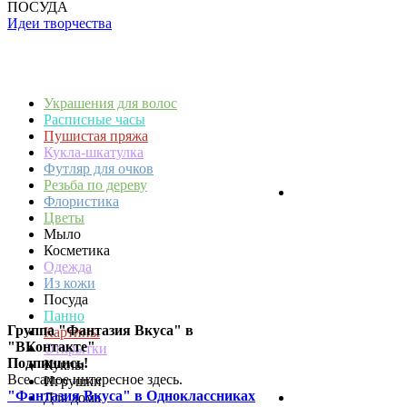
ПОСУДА
Идеи творчества
Украшения для волос
Расписные часы
Пушистая пряжа
Кукла-шкатулка
Футляр для очков
Резьба по дереву
Флористика
Цветы
Мыло
Косметика
Одежда
Из кожи
Посуда
Панно
Группа "Фантазия Вкуса" в
Картины
"ВКонтакте"
Открытки
Подпишись!
Куклы
Все самое интересное здесь.
Игрушки
"Фантазия Вкуса" в Одноклассниках
Для дома