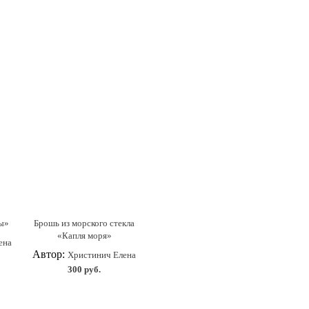
зы»
Брошь из морского стекла
«Капля моря»
ена
Автор:
Христинич Елена
300 руб.