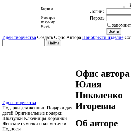
Корзина
Логин:
0 товаров
Пароль:
на сумму
запомнит
0 руб.
Идеи творчества
Создать Офис Автора
Приобрести изделие
Сот
Офис автора
Юлия
Николенко
Идеи творчества
Игоревна
Подарки для женщин Подарки для
детей Оригинальные подарки
Шкатулки Ключницы Корзинки
Об авторе
Женские сумочки и косметички
Подносы