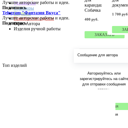
Лучшие авторские работы и идеи.
Украшения
карандашей
докуме
Подпишись
Сувениры
Собачка
Telegram "Фантазия Вкуса"
Подарки
1 700 руб
Лучшие авторские работы и идеи.
Приобрести изделие
400 руб.
Подпишись
Офис Автора
Изделия ручной работы
ЗА
ЗАКАЗАТЬ
Сообщение для автора
Топ изделий
Авторизуйтесь или
зарегистрируйтесь на сайт
для отправки сообщения
автору.
РЕГИСТРАЦИЯ
Авторизация