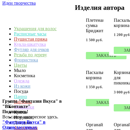
Идеи творчества
Изделия автора
Плетеная
Пасхаль
сумка
корзина
Украшения для волос
Бриджит
Расписные часы
1 200 руб
Пушистая пряжа
1 500 руб.
Кукла-шкатулка
Футляр для очков
ЗА
Резьба по дереву
ЗАКАЗАТЬ
Флористика
Цветы
Мыло
Пасхальная
Корзин
Косметика
корзина
для
Одежда
пикник
Из кожи
1 350 руб.
Посуда
3 000 руб
Панно
Группа "Фантазия Вкуса" в
Картины
ЗАКАЗАТЬ
"ВКонтакте"
Открытки
ЗА
Подпишись!
Куклы
Все самое интересное здесь.
Игрушки
"Фантазия Вкуса" в
Для дома
Органайзер
Органай
Одноклассниках
Аксессуары
для
для