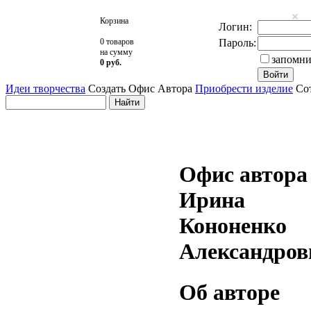
Корзина
Логин:
0 товаров
Пароль:
на сумму
запомни
0 руб.
Идеи творчества
Создать Офис Автора
Приобрести изделие
Сот
Офис автора
Ирина
Кононенко
Александров
Об авторе