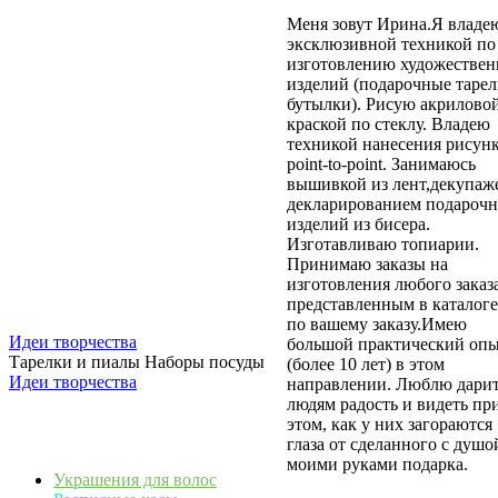
Меня зовут Ирина.Я владе
эксклюзивной техникой по
изготовлению художестве
изделий (подарочные тарел
бутылки). Рисую акрилово
краской по стеклу. Владею
техникой нанесения рисун
point-to-point. Занимаюсь
вышивкой из лент,декупаж
декларированием подароч
изделий из бисера.
Изготавливаю топиарии.
Принимаю заказы на
изготовления любого заказ
представленным в каталоге
по вашему заказу.Имею
Идеи творчества
большой практический оп
Тарелки и пиалы Наборы посуды
(более 10 лет) в этом
Идеи творчества
направлении. Люблю дари
людям радость и видеть пр
этом, как у них загораются
глаза от сделанного с душо
моими руками подарка.
Украшения для волос