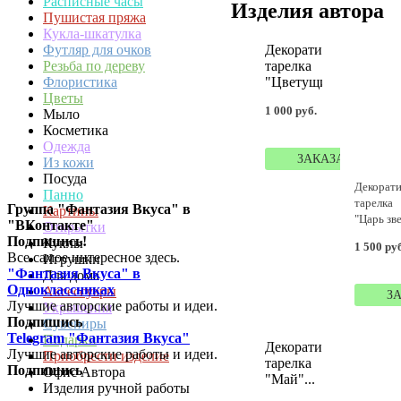
Расписные часы
Изделия автора
Пушистая пряжа
Кукла-шкатулка
Футляр для очков
Декоративная
Резьба по дереву
тарелка
Флористика
"Цветущий...
Цветы
1 000 руб.
Мыло
Косметика
Одежда
ЗАКАЗАТЬ
Из кожи
Посуда
Декорати
Панно
тарелка
Группа "Фантазия Вкуса" в
Картины
"Царь зве.
"ВКонтакте"
Открытки
Подпишись!
Куклы
1 500 ру
Все самое интересное здесь.
Игрушки
"Фантазия Вкуса" в
Для дома
Одноклассниках
Аксессуары
З
Лучшие авторские работы и идеи.
Украшения
Подпишись
Сувениры
Telegram "Фантазия Вкуса"
Подарки
Декоративная
Лучшие авторские работы и идеи.
Приобрести изделие
тарелка
Подпишись
Офис Автора
"Май"...
Изделия ручной работы