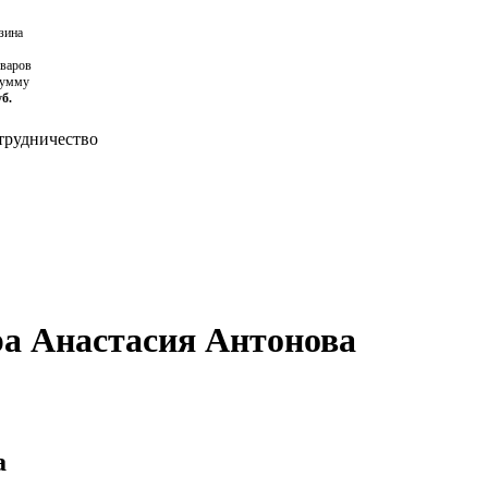
зина
оваров
сумму
уб.
рудничество
а Анастасия Антонова
а