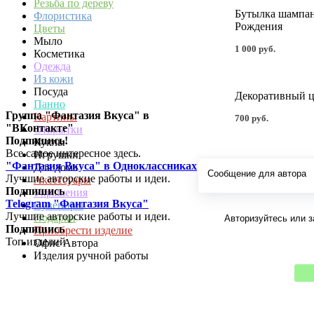
Резьба по дереву
Бутылка шампан
Флористика
Рождения
Цветы
Мыло
1 000 руб.
Косметика
Одежда
Из кожи
Посуда
Декоративный 
Панно
Группа "Фантазия Вкуса" в
Картины
700 руб.
"ВКонтакте"
Открытки
Подпишись!
Куклы
Все самое интересное здесь.
Игрушки
"Фантазия Вкуса" в Одноклассниках
Для дома
Сообщение для автора
Лучшие авторские работы и идеи.
Аксессуары
Подпишись
Украшения
Telegram "Фантазия Вкуса"
Сувениры
Лучшие авторские работы и идеи.
Авторизуйтесь или з
Подарки
Подпишись
Приобрести изделие
Топ изделий
Офис Автора
Изделия ручной работы