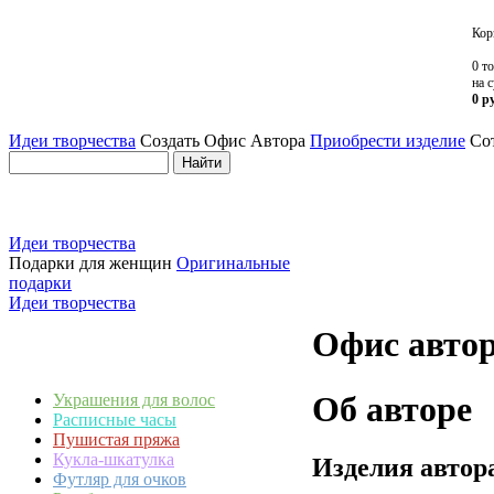
Кор
0 т
на 
0 р
Идеи творчества
Создать Офис Автора
Приобрести изделие
Сот
Идеи творчества
Подарки для женщин
Оригинальные
подарки
Идеи творчества
Офис автор
Об авторе
Украшения для волос
Расписные часы
Пушистая пряжа
Кукла-шкатулка
Изделия автор
Футляр для очков